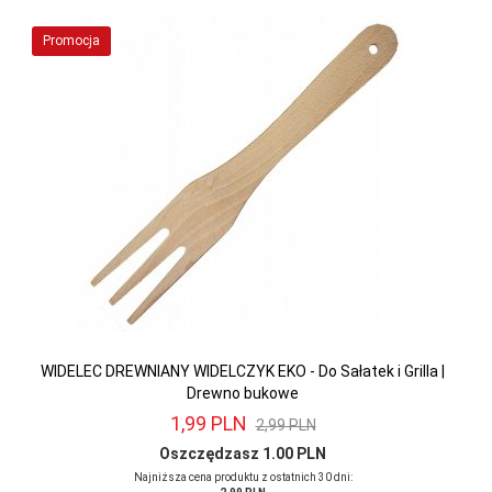
Promocja
WIDELEC DREWNIANY WIDELCZYK EKO - Do Sałatek i Grilla |
Drewno bukowe
1,
99
PLN
2,99 PLN
Oszczędzasz 1.00 PLN
Najniższa cena produktu z ostatnich 30 dni: