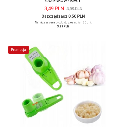
ŁAZIENKOWY BIAŁY
3,
49
PLN
3,99 PLN
Oszczędzasz 0.50 PLN
Najniższa cena produktu z ostatnich 30 dni:
3.99 PLN
Promocja