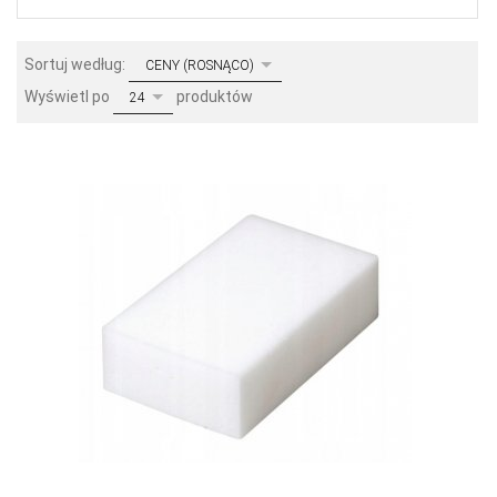
sort
Sortuj według:
CENY (ROSNĄCO)
pop
Wyświetl po
produktów
24