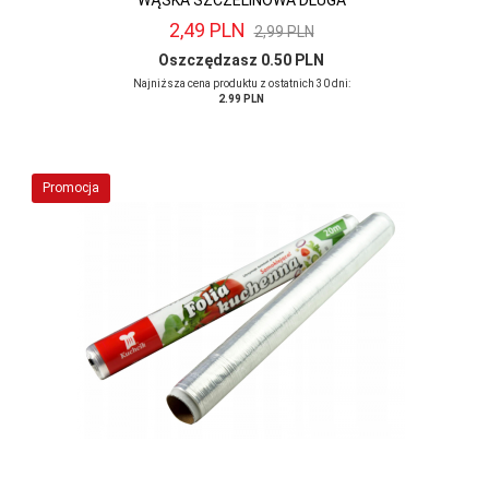
WĄSKA SZCZELINOWA DŁUGA
2,
49
PLN
2,99 PLN
Oszczędzasz 0.50 PLN
Najniższa cena produktu z ostatnich 30 dni:
2.99 PLN
Promocja