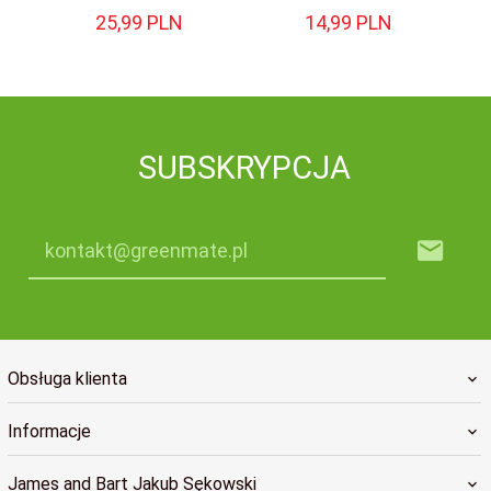
25,
99
PLN
14,
99
PLN
SUBSKRYPCJA
kontakt@greenmate.pl
Obsługa klienta
Informacje
James and Bart Jakub Sękowski