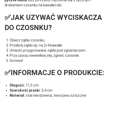
pyszne dania
, bez potrzeby męczenia się z ręcznym
drobieniem czosnku na kawałeczki.
✅JAK UZYWAĆ WYCISKACZA
DO CZOSNKU?
Obierz ząbki czosnku.
Przekrój ząbki np. na 2/4 kawałki
Umieść przygotowane ząbki pod zgniataczem.
Przy użyciu niewielkiej siły, zgnieć czosnek.
Gotowe!
✅INFORMACJE O PRODUKCIE:
Długość:
11,5 cm
Szerokość praski:
5,4 cm
Materiał:
stal nierdzewna, tworzywo sztuczne