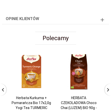
OPINIE KLIENTÓW
Polecamy
Herbata Kurkuma +
HERBATA
H
Pomarańcza Bio 17x2,0g
CZEKOLADOWA Choco
G
Yogi Tea TURMERIC
Chai (LUZEM) BIO 90g -