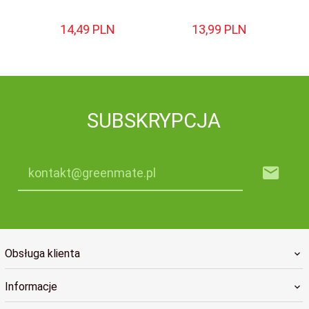
14,
49
PLN
13,
99
PLN
SUBSKRYPCJA
kontakt@greenmate.pl
Obsługa klienta
Informacje