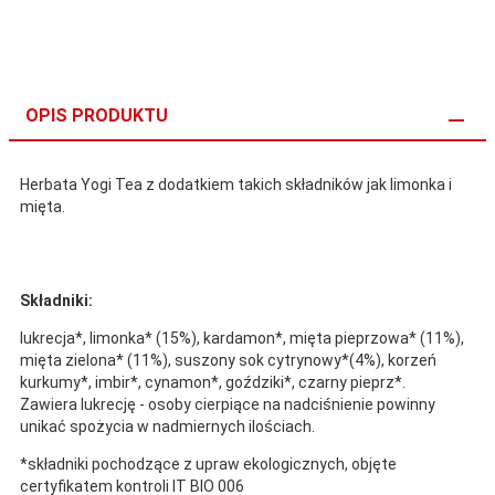
OPIS PRODUKTU
Herbata Yogi Tea z dodatkiem takich składników jak limonka i
mięta.
Składniki:
lukrecja*, limonka* (15%), kardamon*, mięta pieprzowa* (11%),
mięta zielona* (11%), suszony sok cytrynowy*(4%), korzeń
kurkumy*, imbir*, cynamon*, goździki*, czarny pieprz*.
Zawiera lukrecję - osoby cierpiące na nadciśnienie powinny
unikać spożycia w nadmiernych ilościach.
*składniki pochodzące z upraw ekologicznych, objęte
certyfikatem kontroli IT BIO 006