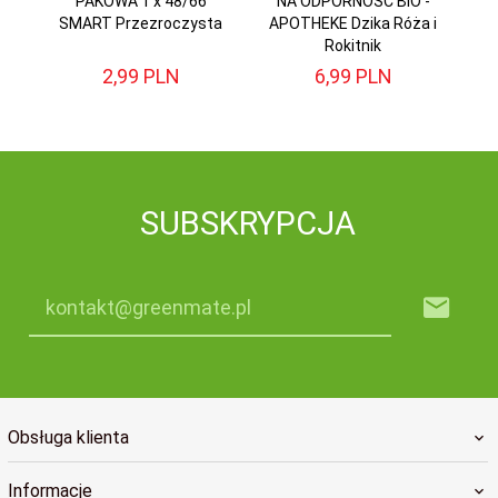
PAKOWA 1 x 48/66
NA ODPORNOŚĆ BIO -
(
SMART Przezroczysta
APOTHEKE Dzika Róża i
Rokitnik
2,
99
PLN
6,
99
PLN
SUBSKRYPCJA
kontakt@greenmate.pl
Obsługa klienta
Informacje