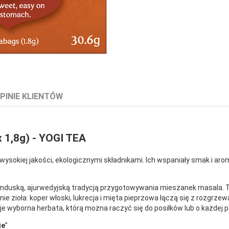
PINIE KLIENTÓW
1,8g) - YOGI TEA
wysokiej jakości, ekologicznymi składnikami. Ich wspaniały smak i aro
induską, ajurwedyjską tradycją przygotowywania mieszanek masala. T
enie zioła: koper włoski, lukrecja i mięta pieprzowa łączą się z rozg
e wyborna herbata, którą można raczyć się do posiłków lub o każdej p
ie
”