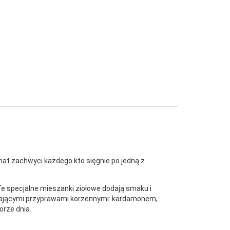
mat zachwyci każdego kto sięgnie po jedną z
e specjalne mieszanki ziołowe dodają smaku i
rzewającymi przyprawami korzennymi: kardamonem,
orze dnia.