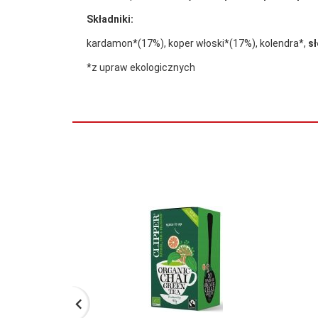
Składniki:
kardamon*(17%), koper włoski*(17%), kolendra*,
s
*z upraw ekologicznych