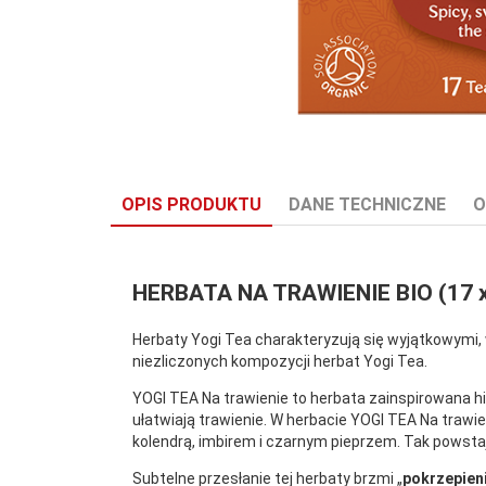
OPIS PRODUKTU
DANE TECHNICZNE
O
HERBATA NA TRAWIENIE BIO (17 x 
Herbaty Yogi Tea charakteryzują się wyjątkowymi, 
Certyfikat:
Ekologiczny
niezliczonych kompozycji herbat Yogi Tea.
YOGI TEA Na trawienie to herbata zainspirowana h
ułatwiają trawienie. W herbacie YOGI TEA Na trawi
kolendrą, imbirem i czarnym pieprzem. Tak powstaj
Subtelne przesłanie tej herbaty brzmi „
pokrzepien