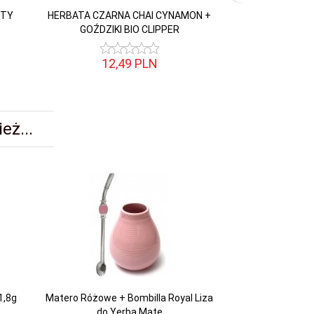
NTY
HERBATA CZARNA CHAI CYNAMON +
HERBATA Pozy
GOŹDZIKI BIO CLIPPER
Żurawina 
12,
49
PLN
10,
eż...
1,8g
Matero Różowe + Bombilla Royal Liza
do Yerba Mate