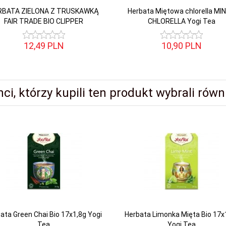
RBATA ZIELONA Z TRUSKAWKĄ
Herbata Miętowa chlorella MI
FAIR TRADE BIO CLIPPER
CHLORELLA Yogi Tea
12,
49
PLN
10,
90
PLN
nci, którzy kupili ten produkt wybrali równi
ata Green Chai Bio 17x1,8g Yogi
Herbata Limonka Mięta Bio 17x
Tea
Yogi Tea