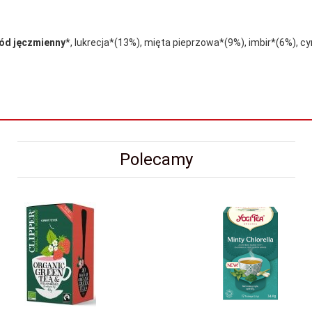
łód jęczmienny
*, lukrecja*(13%), mięta pieprzowa*(9%), imbir*(6%), c
Polecamy