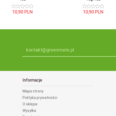
10,
90
PLN
10,
90
PLN
kontakt@greenmate.pl
Informacje
Mapa strony
Polityka prywatności
O sklepie
Wysyłka