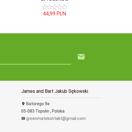
44,
99
PLN
James and Bart Jakub Sękowski
Batorego 9a
05-083
Topolin
,
Polska
greenmatekontakt@gmail.com