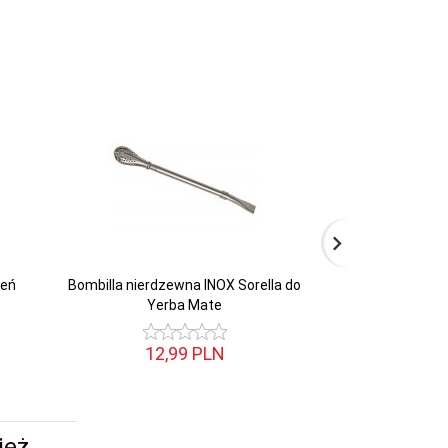
ień
Bombilla nierdzewna INOX Sorella do
Bombilla Nierdz
Yerba Mate
Ti
12,
99
PLN
14,
eż...