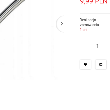
9,
99
PLN
Realizacja
zamówienia:
1 dni