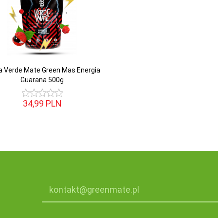
a Verde Mate Green Mas Energia
Guarana 500g
34,
99
PLN
kontakt@greenmate.pl