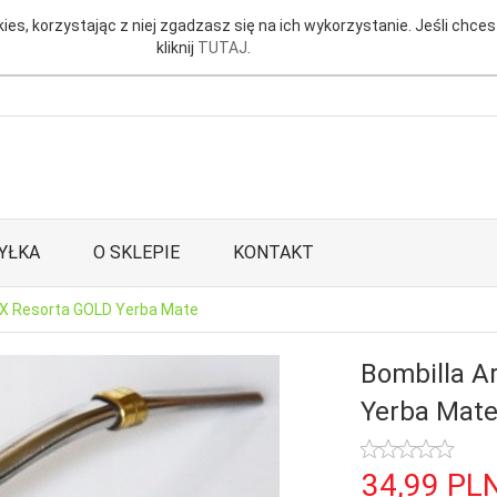
ies, korzystając z niej zgadzasz się na ich wykorzystanie. Jeśli chces
kliknij
TUTAJ
.
YŁKA
O SKLEPIE
KONTAKT
OX Resorta GOLD Yerba Mate
Bombilla A
Yerba Mat
34,
99
PL