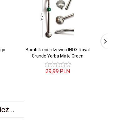
ngo
Bombilla nierdzewna INOX Royal
Bombilla Nierdze
Grande Yerba Mate Green
do Ye
29,
99
PLN
14,
eż...