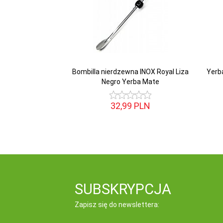
Bombilla nierdzewna INOX Royal Liza
Yerb
Negro Yerba Mate
32,
99
PLN
SUBSKRYPCJA
Zapisz się do newslettera: