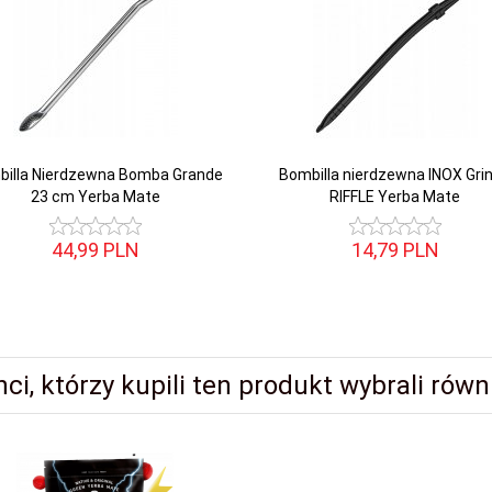
illa Nierdzewna Bomba Grande
Bombilla nierdzewna INOX Gri
23 cm Yerba Mate
RIFFLE Yerba Mate
44,
99
PLN
14,
79
PLN
nci, którzy kupili ten produkt wybrali równi