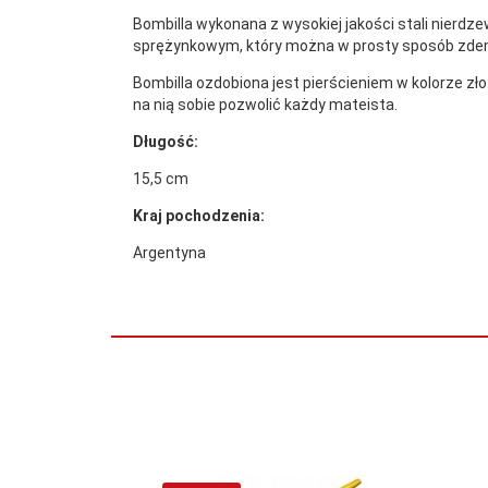
Bombilla wykonana z wysokiej jakości stali nierdz
sprężynkowym, który można w prosty sposób zdemo
Nazwa
Bombilla Argentina INOX
handlowa:
Bombilla ozdobiona jest pierścieniem w kolorze zło
na nią sobie pozwolić każdy mateista.
Długość:
15,5 cm
Kraj pochodzenia:
Argentyna