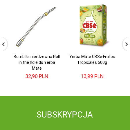
Bombilla nierdzewna Roll
Yerba Mate CBSe Frutos
in the hole do Yerba
Tropicales 500g
E
Mate
32,
90
PLN
13,
99
PLN
SUBSKRYPCJA