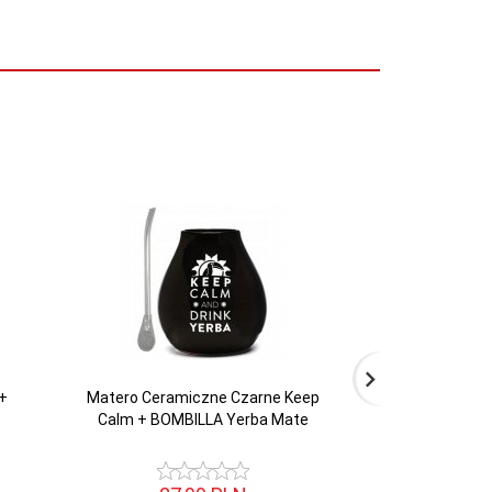
+
Matero Ceramiczne Czarne Keep
Matero PALO SA
Calm + BOMBILLA Yerba Mate
Bombilla ALPAK