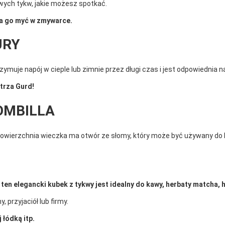
wych tykw, jakie możesz spotkać.
żna go myć w zmywarce.
URY
muje napój w cieple lub zimnie przez długi czas i jest odpowiednia n
trza Gurd!
OMBILLA
powierzchnia wieczka ma otwór ze słomy, który może być używany do Bo
ten elegancki kubek z tykwy jest idealny do kawy, herbaty matcha, 
 przyjaciół lub firmy.
 łódką itp.