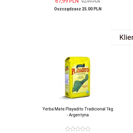
67,
99
PLN
92,99 PLN
Oszczędzasz 25.00 PLN
Klie
Yerba Mate Playadito Tradicional 1kg
- Argentyna