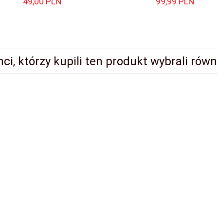
49,
00
PLN
99,
99
PLN
nci, którzy kupili ten produkt wybrali równi