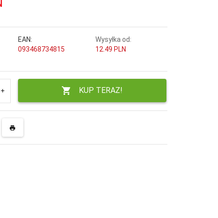
N
EAN:
Wysyłka od:
093468734815
12.49 PLN
KUP TERAZ!