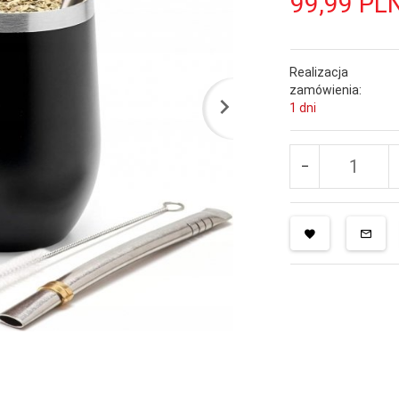
99,
99
PL
Realizacja
zamówienia:
1 dni