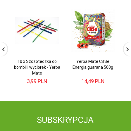
10 x Szczoteczka do
Yerba Mate CBSe
bombilli wyciorek - Yerba
Energia guarana 500g
E
Mate
3,
99
PLN
14,
49
PLN
SUBSKRYPCJA