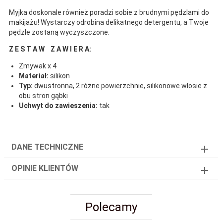
Myjka doskonale również poradzi sobie z brudnymi pędzlami do
makijażu! Wystarczy odrobina delikatnego detergentu, a Twoje
pędzle zostaną wyczyszczone.
Z E S T A W Z A W I E R A:
Zmywak x 4
Materiał:
silikon
Typ:
dwustronna, 2 różne powierzchnie, silikonowe włosie z
obu stron gąbki
Uchwyt do zawieszenia:
tak
DANE TECHNICZNE
OPINIE KLIENTÓW
Polecamy