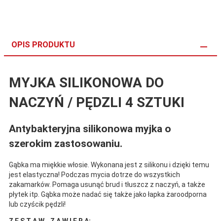
OPIS PRODUKTU
MYJKA SILIKONOWA DO
NACZYŃ / PĘDZLI 4 SZTUKI
Antybakteryjna silikonowa myjka o
szerokim zastosowaniu.
Gąbka ma miękkie włosie. Wykonana jest z silikonu i dzięki temu
jest elastyczna! Podczas mycia dotrze do wszystkich
zakamarków. Pomaga usunąć brud i tłuszcz z naczyń, a także
płytek itp. Gąbka może nadać się także jako łapka żaroodporna
lub czyścik pędzli!
Z E S T A W Z A W I E R A: