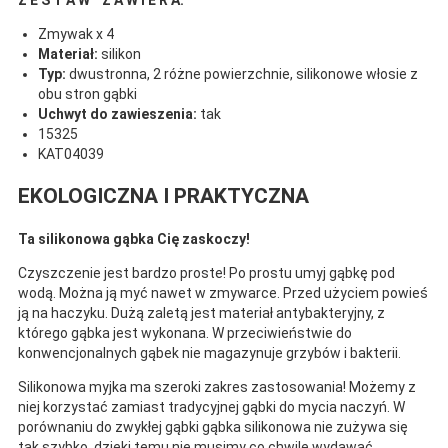
Zmywak x 4
Materiał:
silikon
Typ:
dwustronna, 2 różne powierzchnie, silikonowe włosie z
obu stron gąbki
Uchwyt do zawieszenia:
tak
15325
KAT04039
EKOLOGICZNA I PRAKTYCZNA
Ta silikonowa gąbka Cię zaskoczy!
Czyszczenie jest bardzo proste! Po prostu umyj gąbkę pod
wodą. Można ją myć nawet w zmywarce. Przed użyciem powieś
ją na haczyku. Dużą zaletą jest materiał antybakteryjny, z
którego gąbka jest wykonana. W przeciwieństwie do
konwencjonalnych gąbek nie magazynuje grzybów i bakterii.
Silikonowa myjka ma szeroki zakres zastosowania! Możemy z
niej korzystać zamiast tradycyjnej gąbki do mycia naczyń. W
porównaniu do zwykłej gąbki gąbka silikonowa nie zużywa się
tak szybko, dzięki temu nie musimy co chwilę wydawać