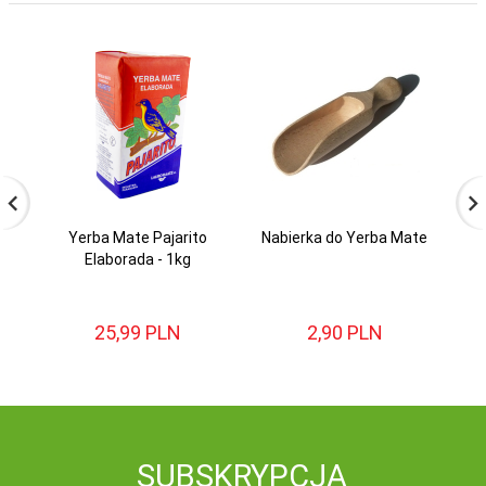
Yerba Mate Pajarito
Nabierka do Yerba Mate
Na
Elaborada - 1kg
25,
99
PLN
2,
90
PLN
SUBSKRYPCJA