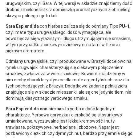
urugwajskim, czyli Sara. W tej wersji w składzie znajdziemy dość
drobno zmielone listki z domieszką aromatycznych ziół: melisy,
skrzypu polnego i gotu koli.
Sara Esplendida
con hierbas zalicza się do odmiany Tipo
PU-1
,
czyli mate typu urugwajskiego, dość wymagająca, ale
odwdzięcza się wyrazistym i długo utrzymującym się smakiem,
w tym przypadku z ciekawymi ziołowymi nutami w tle oraz
pięknym aromatem.
Odmiany urugwajskie, czyli produkowane w Brazylii docelowo na
rynek urugwajski charakteryzują się ciekawym połączeniem
smaków, zwłaszcza w wersji ziołowej. Bowiem znajdziemy w
nim cechy charakterystyczne dla mate argentyńskich oraz dla
tych pochodzących z Brazylii. Dodatkowe zadanie pełnią zioła
znajdujące się w składzie mieszanki, ale są one jedynie tłem, nie
dominują klasycznego yerbowego smaku.
Sara Esplendida con hierbas
to yerba o dość łagodnym
charakterze. Yerbowa goryczka i cierpkość są stosunkowo
umiarkowane, wyczuwalne jest lekka kremowość i nuty
trawiaste, pokrzywowe, herbaciane i zbożowe. Napar jest
pozbawiony ciężkich czy dymnych nut, bardzo przyjemnie się go