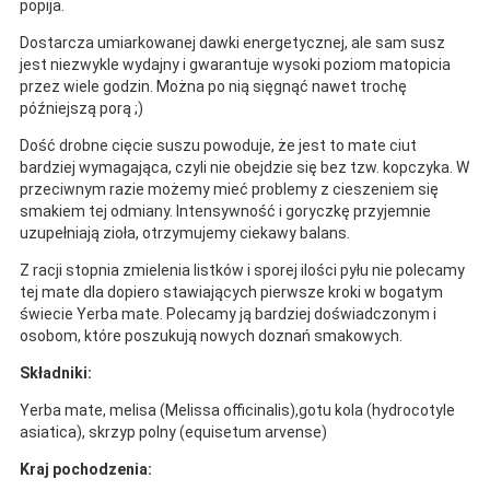
popija.
Dostarcza umiarkowanej dawki energetycznej, ale sam susz
jest niezwykle wydajny i gwarantuje wysoki poziom matopicia
przez wiele godzin. Można po nią sięgnąć nawet trochę
późniejszą porą ;)
Dość drobne cięcie suszu powoduje, że jest to mate ciut
bardziej wymagająca, czyli nie obejdzie się bez tzw. kopczyka. W
przeciwnym razie możemy mieć problemy z cieszeniem się
smakiem tej odmiany. Intensywność i goryczkę przyjemnie
uzupełniają zioła, otrzymujemy ciekawy balans.
Z racji stopnia zmielenia listków i sporej ilości pyłu nie polecamy
tej mate dla dopiero stawiających pierwsze kroki w bogatym
świecie Yerba mate. Polecamy ją bardziej doświadczonym i
osobom, które poszukują nowych doznań smakowych.
Składniki:
Yerba mate, melisa (Melissa officinalis),gotu kola (hydrocotyle
asiatica), skrzyp polny (equisetum arvense)
Kraj pochodzenia: