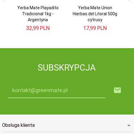
Yerba Mate Playadito
Yerba Mate Union
Tradicional 1kg -
Hierbas del Litoral 500g
Argentyna
cytrusy
32,
99
PLN
17,
99
PLN
SUBSKRYPCJA
kontakt@greenmate.pl
Obsługa klienta