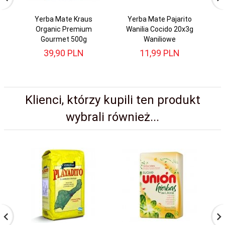
Yerba Mate Kraus
Yerba Mate Pajarito
Organic Premium
Wanilia Cocido 20x3g
Kl
Gourmet 500g
Waniliowe
39,
90
PLN
11,
99
PLN
Klienci, którzy kupili ten produkt
wybrali również...