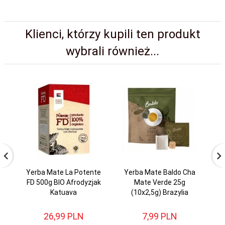
Klienci, którzy kupili ten produkt
wybrali również...
Yerba Mate La Potente
Yerba Mate Baldo Cha
FD 500g BIO Afrodyzjak
Mate Verde 25g
Katuava
(10x2,5g) Brazylia
2
26,
99
PLN
7,
99
PLN