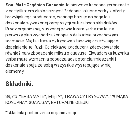
Soul Mate Orgánica Cannabis
to pierwsza konopna yerba mate
z certyfikatem ekologicznym! Podobnie jak inne yerby z oferty
brazylijskiego producenta, wariacja bazuje na bogatej i
doskonale wyważonej kompozycji naturalnych składników.
Prócz organicznej, suszonej powietrzem yerba mate, na
pierwszy plan wychodzą konopie o delikatnie orzechowym
aromacie. Mięta i trawa cytrynowa stanowią orzeźwiające
dopełnienie tej fuzji. Co ciekawe, producent zdecydował się
również na wzbogacenie miksu o guayusę. Ekwadorska kuzynka
yerba mate wzmacnia pobudzający potencjał mieszanki i
doskonale spaja ze sobą wszystkie występujące w niej
elementy.
Składniki:
89,7 % YERBA MATE*, MIĘTA*, TRAWA CYTRYNOWA*, 1% MĄKA
KONOPNA*, GUAYUSA*, NATURALNE OLEJKI
*składniki pochodzenia organicznego