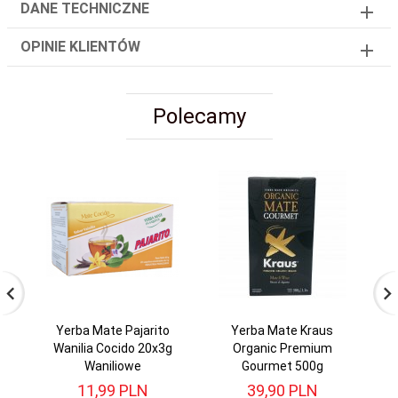
DANE TECHNICZNE
OPINIE KLIENTÓW
Polecamy
Yerba Mate Pajarito
Yerba Mate Kraus
Ye
Wanilia Cocido 20x3g
Organic Premium
K
Waniliowe
Gourmet 500g
11,
99
PLN
39,
90
PLN