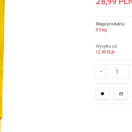
28,
99
PL
Waga produktu:
0.5
kg
Wysyłka od:
12.49 PLN