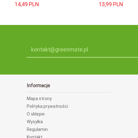
14,
49
PLN
13,
99
PLN
kontakt@greenmate.pl
Informacje
Mapa strony
Polityka prywatności
O sklepie
Wysyłka
Regulamin
Kontakt