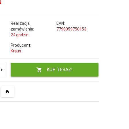
N
Realizacja
EAN:
zamówienia:
7798059750153
24 godzin
Producent:
Kraus
KUP TERAZ!