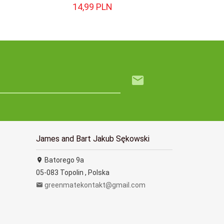
14,
99
PLN
James and Bart Jakub Sękowski
Batorego 9a
05-083
Topolin
,
Polska
greenmatekontakt@gmail.com